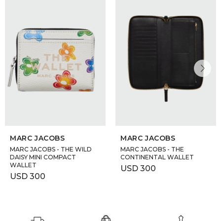
DR. VR
RAG &
MAISO
THEOR
BOTTE
MARC JACOBS
MARC JACOBS
BAO B
MARC JACOBS - THE WILD
MARC JACOBS - THE
DAISY MINI COMPACT
CONTINENTAL WALLET
WALLET
USD
300
USD
300