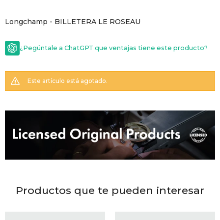
GOLDE
Trajes 
Longchamp - BILLETERA LE ROSEAU
NEW ARRIVALS
Shorts
CANAD
¿Pegúntale a ChatGPT que ventajas tiene este producto?
HERN
Este artículo está agotado.
VALMO
DIESEL
AMI PA
Productos que te pueden interesar
MILLER