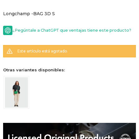
GOLDE
Trajes 
Longchamp -BAG 3D S
NEW ARRIVALS
Shorts
CANAD
¿Pegúntale a ChatGPT que ventajas tiene este producto?
HERN
Este artículo está agotado.
VALMO
Otras variantes disponibles:
DIESEL
AMI PA
MILLER