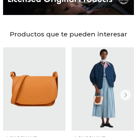
DR. VR
RAG &
Productos que te pueden interesar
MAISO
THEOR
BOTTE
BAO B