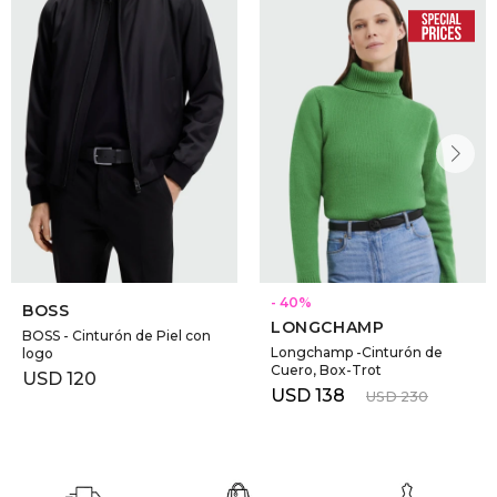
DR. VR
RAG &
MAISO
THEOR
BOTTE
40
BOSS
LONGCHAMP
BAO B
BOSS - Cinturón de Piel con
Longchamp -Cinturón de
logo
Cuero, Box-Trot
USD
120
USD
138
USD
230