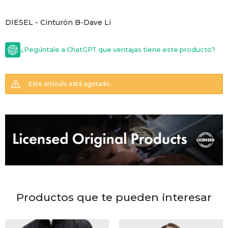
GOLDE
Trajes 
DIESEL - Cinturón B-Dave Li
NEW ARRIVALS
Shorts
CANAD
¿Pegúntale a ChatGPT que ventajas tiene este producto?
HERN
Este artículo está agotado.
VALMO
DIESEL
AMI PA
Productos que te pueden interesar
MILLER