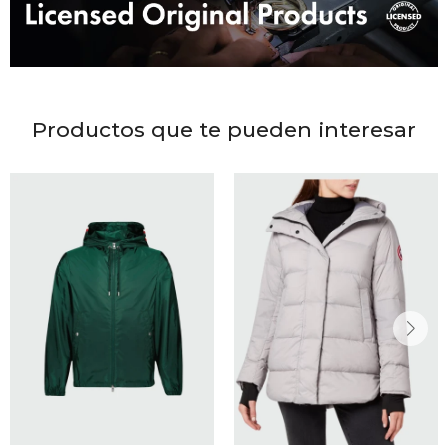
DR. VR
RAG &
MAISO
Productos que te pueden interesar
THEOR
BOTTE
BAO B