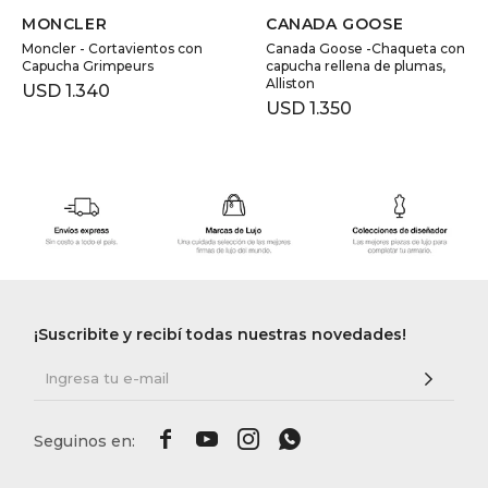
MONCLER
CANADA GOOSE
Moncler - Cortavientos con
Canada Goose -Chaqueta con
Capucha Grimpeurs
capucha rellena de plumas,
Alliston
USD
1.340
USD
1.350
¡Suscribite y recibí todas nuestras novedades!



