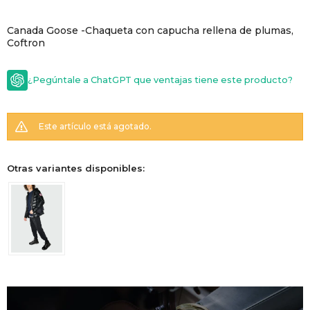
GOLDE
Trajes 
Canada Goose -Chaqueta con capucha rellena de plumas,
NEW ARRIVALS
Coftron
Shorts
CANAD
¿Pegúntale a ChatGPT que ventajas tiene este producto?
HERN
Este artículo está agotado.
VALMO
Otras variantes disponibles:
DIESEL
AMI PA
MILLER