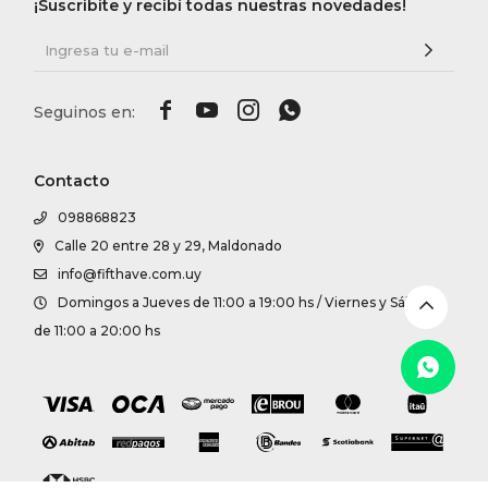
DR. VR
¡Suscribite y recibí todas nuestras novedades!
RAG &




MAISO
Contacto
THEOR
098868823
Calle 20 entre 28 y 29, Maldonado
BOTTE
info@fifthave.com.uy
Domingos a Jueves de 11:00 a 19:00 hs / Viernes y Sábados
BAO B
de 11:00 a 20:00 hs