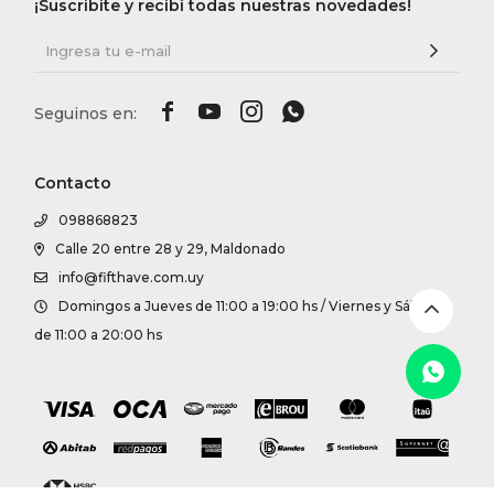
DR. VR
¡Suscribite y recibí todas nuestras novedades!
RAG &




MAISO
Contacto
THEOR
098868823
Calle 20 entre 28 y 29, Maldonado
BOTTE
info@fifthave.com.uy
Domingos a Jueves de 11:00 a 19:00 hs / Viernes y Sábados
BAO B
de 11:00 a 20:00 hs