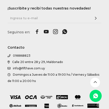
DR. VR
¡Suscribite y recibí todas nuestras novedades!
RAG &
MAISO




THEOR
Contacto
098868823
BOTTE
Calle 20 entre 28 y 29, Maldonado
info@fifthave.com.uy
BAO B
Domingos a Jueves de 11:00 a 19:00 hs / Viernes y Sábados
de 11:00 a 20:00 hs