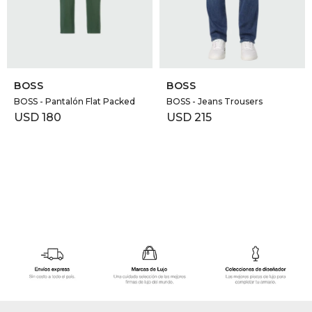
GOLDE
Trajes 
NEW ARRIVALS
Shorts
CANAD
SELECCIONAR TALLE
SELECCIONAR TALLE
BOSS
BOSS
HERN
BOSS - Pantalón Flat Packed
BOSS - Jeans Trousers
USD
180
USD
215
VALMO
DIESEL
AMI PA
MILLER