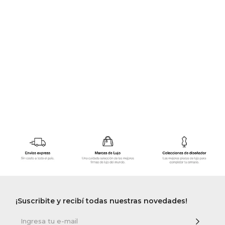
GOLDE
Trajes 
NEW ARRIVALS
Shorts
CANAD
HERN
VALMO
DIESEL
AMI PA
MILLER
¡Suscribite y recibí todas nuestras novedades!