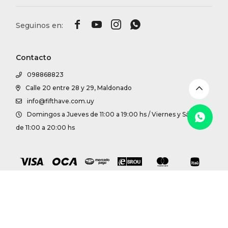
DR. VR




RAG &
Contacto
MAISO
098868823
Calle 20 entre 28 y 29, Maldonado
THEOR
info@fifthave.com.uy
Domingos a Jueves de 11:00 a 19:00 hs / Viernes y Sábados
BOTTE
de 11:00 a 20:00 hs
BAO B