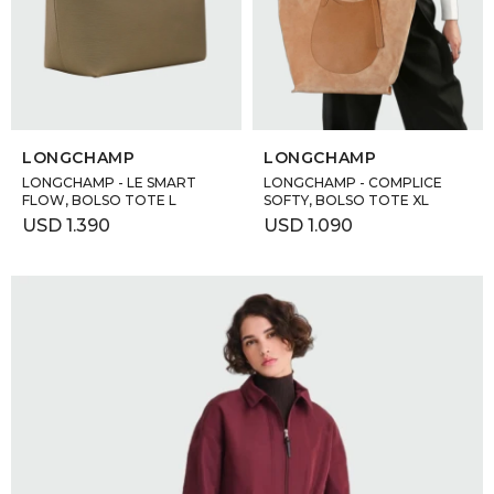
GOLDE
Trajes 
NEW ARRIVALS
Shorts
CANAD
SELECCIONAR TALLE
SELECCIONAR TALLE
HERN
LONGCHAMP
LONGCHAMP
LONGCHAMP - LE SMART
LONGCHAMP - COMPLICE
FLOW, BOLSO TOTE L
SOFTY, BOLSO TOTE XL
VALMO
USD
1.390
USD
1.090
DIESEL
AMI PA
MILLER