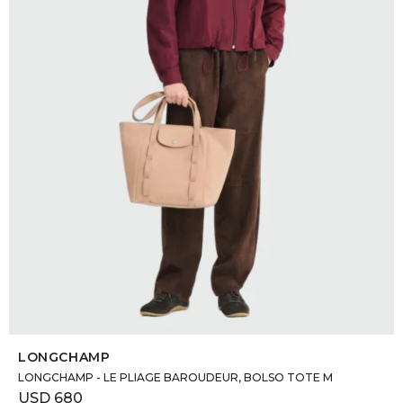
DR. VR
RAG &
MAISO
THEOR
BOTTE
BAO B
SELECCIONAR TALLE
LONGCHAMP
LONGCHAMP - LE PLIAGE BAROUDEUR, BOLSO TOTE M
USD
680