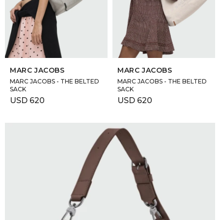
GOLDE
Trajes 
NEW ARRIVALS
Shorts
CANAD
SELECCIONAR TALLE
SELECCIONAR TALLE
HERN
MARC JACOBS
MARC JACOBS
MARC JACOBS - THE BELTED
MARC JACOBS - THE BELTED
SACK
SACK
VALMO
USD
620
USD
620
DIESEL
AMI PA
MILLER