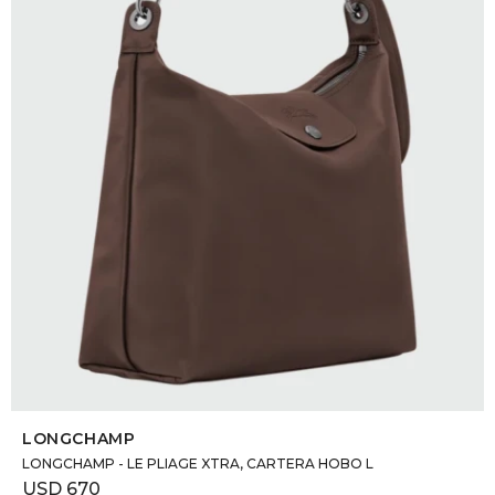
DR. VR
RAG &
MAISO
THEOR
BOTTE
BAO B
SELECCIONAR TALLE
LONGCHAMP
LONGCHAMP - LE PLIAGE XTRA, CARTERA HOBO L
USD
670