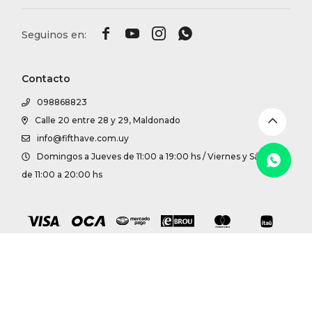
DR. VR




RAG &
Contacto
MAISO
098868823
Calle 20 entre 28 y 29, Maldonado
THEOR
info@fifthave.com.uy
Domingos a Jueves de 11:00 a 19:00 hs / Viernes y Sábados
BOTTE
de 11:00 a 20:00 hs
BAO B