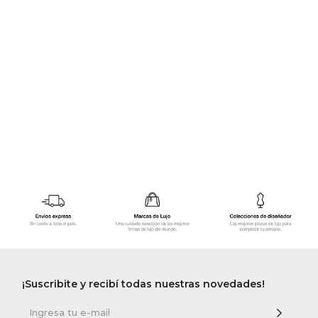
GOLDE
Trajes 
NEW ARRIVALS
Shorts
CANAD
HERN
VALMO
DIESEL
AMI PA
MILLER
¡Suscribite y recibí todas nuestras novedades!